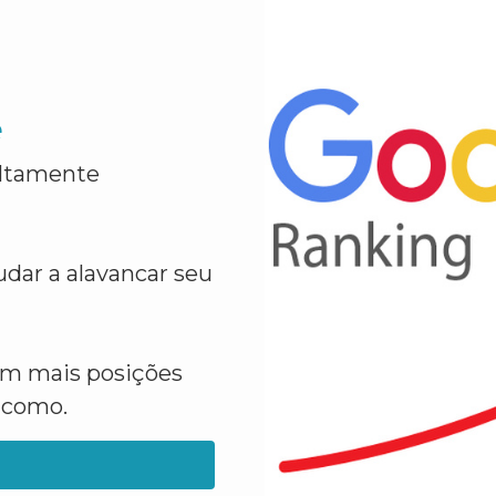
e
altamente
dar a alavancar seu
em mais posições
a como.