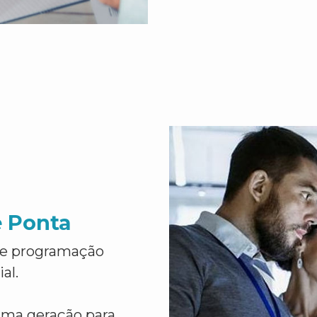
e Ponta
de programação
al.
ima geração para