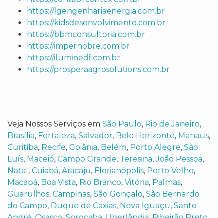
https://lgengenhariaenergia.com.br
https://kidsdesenvolvimento.com.br
https://bbmconsultoria.com.br
https://impernobre.com.br
https://iluminedf.com.br
https://prosperaagrosolutions.com.br
Veja Nossos Serviços em
São Paulo
,
Rio de Janeiro
,
Brasília
,
Fortaleza
,
Salvador
,
Belo Horizonte
,
Manaus
,
Curitiba
,
Recife
,
Goiânia
,
Belém
,
Porto Alegre
,
São
Luís
,
Maceió
,
Campo Grande
,
Teresina
,
João Pessoa
,
Natal
,
Cuiabá
,
Aracaju
,
Florianópolis
,
Porto Velho
,
Macapá
,
Boa Vista
,
Rio Branco
,
Vitória
,
Palmas
,
Guarulhos
,
Campinas
,
São Gonçalo
,
São Bernardo
do Campo
,
Duque de Caxias
,
Nova Iguaçu
,
Santo
André
,
Osasco
,
Sorocaba
,
Uberlândia
,
Ribeirão Preto
,