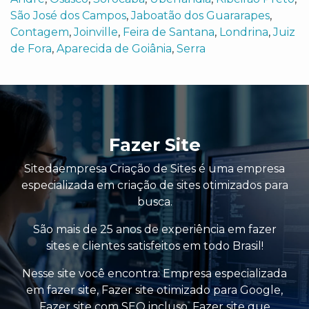
São José dos Campos
,
Jaboatão dos Guararapes
,
Contagem
,
Joinville
,
Feira de Santana
,
Londrina
,
Juiz
de Fora
,
Aparecida de Goiânia
,
Serra
Fazer Site
Sitedaempresa Criação de Sites é uma empresa
especializada em criação de sites otimizados para
busca.
São mais de 25 anos de experiência em fazer
sites e clientes satisfeitos em todo Brasil!
Nesse site você encontra:
Empresa especializada
em fazer site
,
Fazer site otimizado para Google
,
Fazer site com SEO incluso
,
Fazer site que