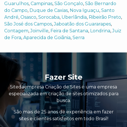
Guarulhos
,
Campinas
,
São Gonçalo
,
São Bernardo
do Campo
,
Duque de Caxias
,
Nova Iguaçu
,
Santo
André
,
Osasco
,
Sorocaba
,
Uberlândia
,
Ribeirão Preto
,
São José dos Campos
,
Jaboatão dos Guararapes
,
Contagem
,
Joinville
,
Feira de Santana
,
Londrina
,
Juiz
de Fora
,
Aparecida de Goiânia
,
Serra
Fazer Site
Sitedaempresa Criação de Sites é uma empresa
especializada em criação de sites otimizados para
busca.
São mais de 25 anos de experiência em fazer
sites e clientes satisfeitos em todo Brasil!