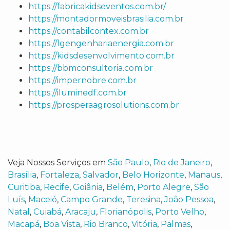
https://fabricakidseventos.com.br/
https://montadormoveisbrasilia.com.br
https://contabilcontex.com.br
https://lgengenhariaenergia.com.br
https://kidsdesenvolvimento.com.br
https://bbmconsultoria.com.br
https://impernobre.com.br
https://iluminedf.com.br
https://prosperaagrosolutions.com.br
Veja Nossos Serviços em
São Paulo
,
Rio de Janeiro
,
Brasília
,
Fortaleza
,
Salvador
,
Belo Horizonte
,
Manaus
,
Curitiba
,
Recife
,
Goiânia
,
Belém
,
Porto Alegre
,
São
Luís
,
Maceió
,
Campo Grande
,
Teresina
,
João Pessoa
,
Natal
,
Cuiabá
,
Aracaju
,
Florianópolis
,
Porto Velho
,
Macapá
,
Boa Vista
,
Rio Branco
,
Vitória
,
Palmas
,