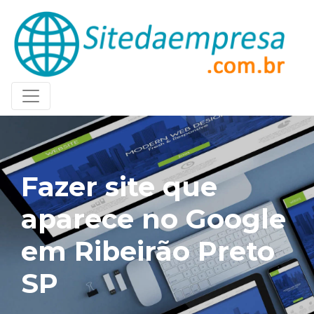
Fazer site que
aparece no Google
em Ribeirão Preto
SP