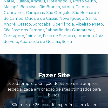
Natal
,
Cuiabá
,
Aracaju
,
Florianópolis
,
Porto Velho
,
Macapá
,
Boa Vista
,
Rio Branco
,
Vitória
,
Palmas
,
Guarulhos
,
Campinas
,
São Gonçalo
,
São Bernardo
do Campo
,
Duque de Caxias
,
Nova Iguaçu
,
Santo
André
,
Osasco
,
Sorocaba
,
Uberlândia
,
Ribeirão Preto
,
São José dos Campos
,
Jaboatão dos Guararapes
,
Contagem
,
Joinville
,
Feira de Santana
,
Londrina
,
Juiz
de Fora
,
Aparecida de Goiânia
,
Serra
Fazer Site
Sitedaempresa Criação de Sites é uma empresa
especializada em criação de sites otimizados para
busca.
São mais de 25 anos de experiência em fazer