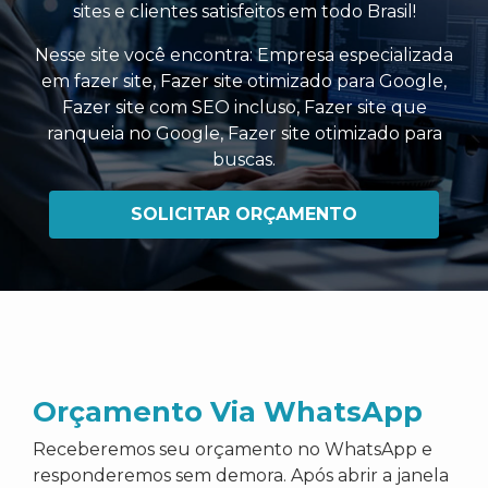
sites e clientes satisfeitos em todo Brasil!
Nesse site você encontra:
Empresa especializada
em fazer site
,
Fazer site otimizado para Google
,
Fazer site com SEO incluso
,
Fazer site que
ranqueia no Google
,
Fazer site otimizado para
buscas
.
SOLICITAR ORÇAMENTO
Orçamento Via WhatsApp
Receberemos seu orçamento no WhatsApp e
responderemos sem demora. Após abrir a janela