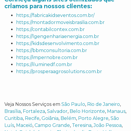
criamos para nossos clientes:
https://fabricakidseventos.com.br/
https://montadormoveisbrasilia.com.br
https://contabilcontex.com.br
https://lgengenhariaenergia.com.br
https://kidsdesenvolvimento.com.br
https://bbmconsultoria.com.br
https://impernobre.com.br
https://iluminedf.com.br
https://prosperaagrosolutions.com.br
Veja Nossos Serviços em
São Paulo
,
Rio de Janeiro
,
Brasília
,
Fortaleza
,
Salvador
,
Belo Horizonte
,
Manaus
,
Curitiba
,
Recife
,
Goiânia
,
Belém
,
Porto Alegre
,
São
Luís
,
Maceió
,
Campo Grande
,
Teresina
,
João Pessoa
,