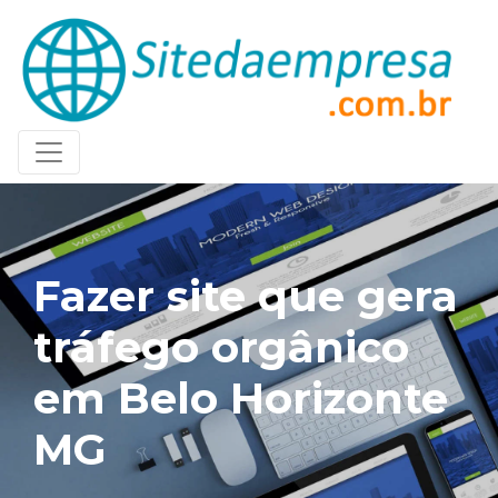
Fazer site que gera
tráfego orgânico
em Belo Horizonte
MG