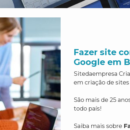
Fazer site c
Google em B
Sitedaempresa Cria
em criação de sites
São mais de 25 anos
todo país!
Saiba mais sobre
F