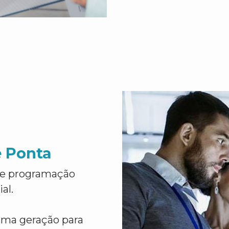
e Ponta
de programação
al.
ima geração para