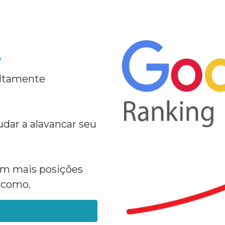
e
altamente
dar a alavancar seu
em mais posições
a como.