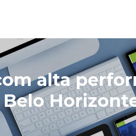
 com alta perf
 Belo Horizont