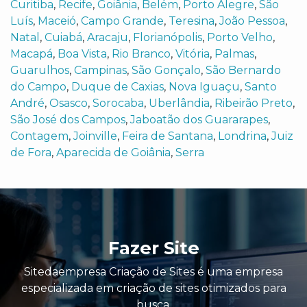
Curitiba
,
Recife
,
Goiânia
,
Belém
,
Porto Alegre
,
São
Luís
,
Maceió
,
Campo Grande
,
Teresina
,
João Pessoa
,
Natal
,
Cuiabá
,
Aracaju
,
Florianópolis
,
Porto Velho
,
Macapá
,
Boa Vista
,
Rio Branco
,
Vitória
,
Palmas
,
Guarulhos
,
Campinas
,
São Gonçalo
,
São Bernardo
do Campo
,
Duque de Caxias
,
Nova Iguaçu
,
Santo
André
,
Osasco
,
Sorocaba
,
Uberlândia
,
Ribeirão Preto
,
São José dos Campos
,
Jaboatão dos Guararapes
,
Contagem
,
Joinville
,
Feira de Santana
,
Londrina
,
Juiz
de Fora
,
Aparecida de Goiânia
,
Serra
Fazer Site
Sitedaempresa Criação de Sites é uma empresa
especializada em criação de sites otimizados para
busca.