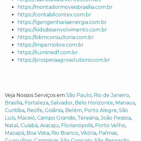
https://montadormoveisbrasilia.com.br
https://contabilcontex.com.br
https://lgengenhariaenergia.com.br
https://kidsdesenvolvimento.com.br
https://bbmconsultoria.com.br
https://impernobre.com.br
https://iluminedf.com.br
https://prosperaagrosolutions.com.br
Veja Nossos Serviços em
São Paulo
,
Rio de Janeiro
,
Brasília
,
Fortaleza
,
Salvador
,
Belo Horizonte
,
Manaus
,
Curitiba
,
Recife
,
Goiânia
,
Belém
,
Porto Alegre
,
São
Luís
,
Maceió
,
Campo Grande
,
Teresina
,
João Pessoa
,
Natal
,
Cuiabá
,
Aracaju
,
Florianópolis
,
Porto Velho
,
Macapá
,
Boa Vista
,
Rio Branco
,
Vitória
,
Palmas
,
Guarulhos
,
Campinas
,
São Gonçalo
,
São Bernardo