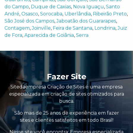
do Campo
,
Duque de Caxias
,
Nova Iguaçu
,
Santo
André
,
Osasco
,
Sorocaba
,
Uberlândia
,
Ribeirão Preto
,
São José dos Campos
,
Jaboatão dos Guararapes
,
Contagem
,
Joinville
,
Feira de Santana
,
Londrina
,
Juiz
de Fora
,
Aparecida de Goiânia
,
Serra
Fazer Site
Sitedaempresa Criação de Sites é uma empresa
especializada em criação de sites otimizados para
busca.
São mais de 25 anos de experiência em fazer
sites e clientes satisfeitos em todo Brasil!
Nesse site você encontra:
Empresa especializada